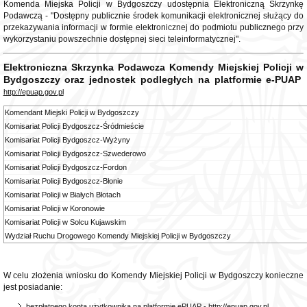
Komenda Miejska Policji w Bydgoszczy udostępnia Elektroniczną Skrzynkę
Podawczą - "Dostępny publicznie środek komunikacji elektronicznej służący do
przekazywania informacji w formie elektronicznej do podmiotu publicznego przy
wykorzystaniu powszechnie dostępnej sieci teleinformatycznej".
Elektroniczna Skrzynka Podawcza Komendy Miejskiej Policji w
Bydgoszczy oraz jednostek podległych na platformie e-PUAP
http://epuap.gov.pl
Komendant Miejski Policji w Bydgoszczy
Komisariat Policji Bydgoszcz-Śródmieście
Komisariat Policji Bydgoszcz-Wyżyny
Komisariat Policji Bydgoszcz-Szwederowo
Komisariat Policji Bydgoszcz-Fordon
Komisariat Policji Bydgoszcz-Błonie
Komisariat Policji w Białych Błotach
Komisariat Policji w Koronowie
Komisariat Policji w Solcu Kujawskim
Wydział Ruchu Drogowego Komendy Miejskiej Policji w Bydgoszczy
W celu złożenia wniosku do Komendy Miejskiej Policji w Bydgoszczy konieczne
jest posiadanie:
bezpłatnego konta użytkownika na platformie ePUAP -
http://epuap.gov.pl