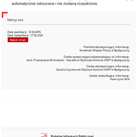
automatycznie odrzucane i nie zostaną rozpatrzone.
Metryczka
Data publikacji : 12.03.2015
Data modyfikacji : 17.02.2021
Rejestr zmian
Podmiot udostępniający informację:
Komenda Miejska Policji w Bydgoszczy
Osoba wytwarzająca/odpowiadająca za informację:
kom. Przemysław Wiśniewski - Naczelnik Wydziału Kontroli KMP w Bydgoszczy
Osoba udostępniająca informację:
Sandra Szymaniak Wydział Kontroli KMP w Bydgoszczy
Osoba modyfikująca informację:
Katarzyna Witt
Biuletyn Informacji Publicznej