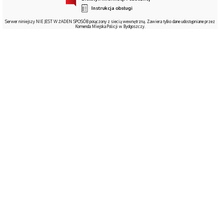
Instrukcja obsługi
Serwer niniejszy NIE JEST W ŻADEN SPOSÓB połączony z siecią wewnętrzną. Zawiera tylko dane udostępniane przez
Komenda Miejska Policji w Bydgoszczy.