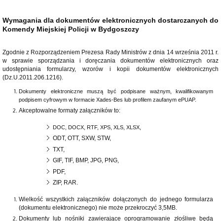
Wymagania dla dokumentów elektronicznych dostarczanych do
Komendy Miejskiej Policji w Bydgoszczy
Zgodnie z Rozporządzeniem Prezesa Rady Ministrów z dnia 14 września 2011 r.
w sprawie sporządzania i doręczania dokumentów elektronicznych oraz
udostępniania formularzy, wzorów i kopii dokumentów elektronicznych
(Dz.U.2011.206.1216).
Dokumenty elektroniczne muszą być podpisane ważnym, kwalifikowanym
podpisem cyfrowym w formacie Xades-Bes lub profilem zaufanym ePUAP.
Akceptowalne formaty załączników to:
DOC, DOCX, RTF, XPS, XLS, XLSX,
ODT, OTT, SXW, STW,
TXT,
GIF, TIF, BMP, JPG, PNG,
PDF,
ZIP, RAR.
Wielkość wszystkich załączników dołączonych do jednego formularza
(dokumentu elektronicznego) nie może przekroczyć 3,5MB.
Dokumenty lub nośniki zawierające oprogramowanie złośliwe będą