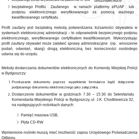
bezpłatnego Profilu Zaufanego w ramach platformy ePUAP lub
podpisu elektronicznego weryfikowanego za pomocą ważnego
kwalifikowanego certyfikatu.
Profil zaufany jest bezpłatną metodą potwierdzania tożsamości obywatela w
systemach elektronicznej administracji – to odpowiednik bezpiecznego podpisu
elektronicznego, weryfikowanego certyfikatem kwalifikowanym. Wykorzystując
profil zaufany obywatel może załatwić sprawy administracyjne (np. wnoszenie
podań, odwołań, skarg) drogą elektroniczną bez konieczności osobistego
udania się do urzędu.
Metody dostarczania dokumentów elektronicznych do Komendy Miejskiej Policji
w Bydgoszczy:
Przekazanie dokumentu poprzez wypełnienie formularza bądź dołączenie
podpisanego dokumentu elektronicznego jako załącznika.
Dostarczenie dokumentów w godzinach 7.30 – 15.30 do Sekretariatu
Komendanta Miejskiego Policji w Bydgoszczy, ul. J.K. Chodkiewicza 32,
na następujących nośnikach danych:
Pamięć masowa USB,
Płyta CD-RW.
Wymienione nośniki muszą mieć możliwość zapisu Urzędowego Poświadczenia
Odbioru.