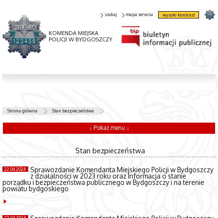
szukaj
mapa serwisu
wysoki kontrast
KOMENDA MIEJSKA
POLICJI W BYDGOSZCZY
Strona główna
Stan bezpieczeństwa
↓ Pokaż menu ↓
Stan bezpieczeństwa
Sprawozdanie Komendanta Miejskiego Policji w Bydgoszczy
22.04.2024
z działalności w 2023 roku oraz Informacja o stanie
porządku i bezpieczeństwa publicznego w Bydgoszczy i na terenie
powiatu bydgoskiego
22.04.2024