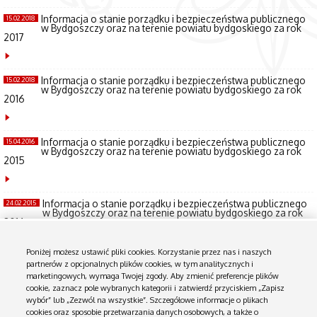
Informacja o stanie porządku i bezpieczeństwa publicznego
15.02.2018
w Bydgoszczy oraz na terenie powiatu bydgoskiego za rok
2017
Informacja o stanie porządku i bezpieczeństwa publicznego
15.02.2018
w Bydgoszczy oraz na terenie powiatu bydgoskiego za rok
2016
Informacja o stanie porządku i bezpieczeństwa publicznego
15.04.2016
w Bydgoszczy oraz na terenie powiatu bydgoskiego za rok
2015
Informacja o stanie porządku i bezpieczeństwa publicznego
24.02.2015
w Bydgoszczy oraz na terenie powiatu bydgoskiego za rok
2014
Poniżej możesz ustawić pliki cookies. Korzystanie przez nas i naszych
partnerów z opcjonalnych plików cookies, w tym analitycznych i
marketingowych, wymaga Twojej zgody. Aby zmienić preferencje plików
1
cookie, zaznacz pole wybranych kategorii i zatwierdź przyciskiem „Zapisz
2
wybór” lub „Zezwól na wszystkie”. Szczegółowe informacje o plikach
>
cookies oraz sposobie przetwarzania danych osobowych, a także o