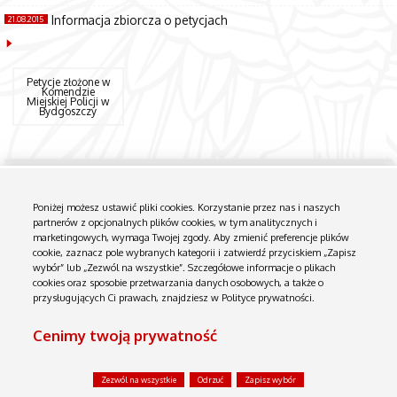
Informacja zbiorcza o petycjach
21.08.2015
Petycje złożone w
Komendzie
Miejskiej Policji w
Bydgoszczy
Biuletyn Informacji Publicznej
Instrukcja obsługi
Poniżej możesz ustawić pliki cookies. Korzystanie przez nas i naszych
partnerów z opcjonalnych plików cookies, w tym analitycznych i
Serwer niniejszy NIE JEST W ŻADEN SPOSÓB połączony z siecią wewnętrzną. Zawiera tylko dane udostępniane przez
Komenda Miejska Policji w Bydgoszczy.
marketingowych, wymaga Twojej zgody. Aby zmienić preferencje plików
cookie, zaznacz pole wybranych kategorii i zatwierdź przyciskiem „Zapisz
wybór” lub „Zezwól na wszystkie”. Szczegółowe informacje o plikach
cookies oraz sposobie przetwarzania danych osobowych, a także o
przysługujących Ci prawach, znajdziesz w Polityce prywatności.
Cenimy twoją prywatność