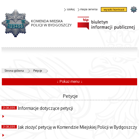
szukaj
mapa serwisu
wysoki kontrast
KOMENDA MIEJSKA
POLICJI W BYDGOSZCZY
Strona główna
Petycje
↓ Pokaż menu ↓
Petycje
Informacje dotyczące petycji
21.08.2015
Jak złożyć petycję w Komendzie Miejskiej Policji w Bydgoszczy
21.08.2015