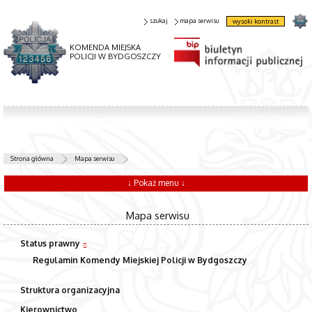
szukaj
mapa serwisu
wysoki kontrast
KOMENDA MIEJSKA
POLICJI W BYDGOSZCZY
Strona główna
Mapa serwisu
↓ Pokaż menu ↓
Mapa serwisu
Status prawny
Regulamin Komendy Miejskiej Policji w Bydgoszczy
Struktura organizacyjna
Kierownictwo