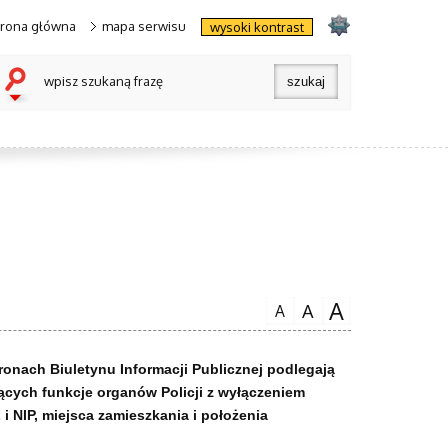
trona główna
mapa serwisu
wysoki kontrast
wpisz szukaną frazę
A
A
A
tronach Biuletynu Informacji Publicznej podlegają
cych funkcje organów Policji z wyłączeniem
 NIP, miejsca zamieszkania i położenia